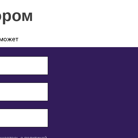
ором
оможет