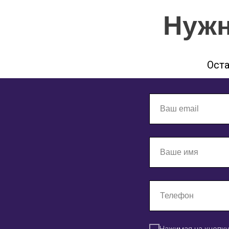
Нужн
Ост