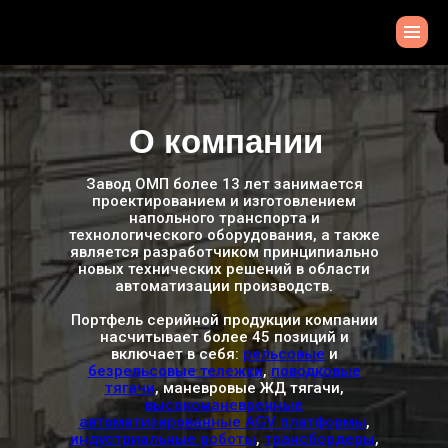
О компании
Завод ОМП более 13 лет занимается
проектированием и изготовлением
напольного транспорта и
технологического оборудования, а также
является разработчиком принципиально
новых технических решений в области
автоматизации производств.
Портфель серийной продукции компании
насчитывает более 45 позиций и
включает в себя:
рельсовые
и
безрельсовые тележки
,
поводковые
тягачи
, маневровые ЖД тягачи,
высокоманевренные
автоматизированные AGV платформы
,
индустриальные роботы
,
трансбордеры
,