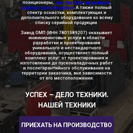
позиционеры,
кантователи
,
вращат
ели
,
домкратные установки
. А также полный
спектр оснастки, комплектующих и
дополнительного оборудования ко всему
списку серийной продукции.
Завод ОМП (ИНН 7801589207) оказывает
инжиниринговые услуги в области
разработки и проектирования
уникального и нестандартного
оборудования, осуществляет полный
комплекс услуг: от проектирования и
изготовления до пусконаладочных работ
и послегарантийного обслуживания на
территории заказчика, вне зависимости
от его местоположения.
УСПЕХ – ДЕЛО ТЕХНИКИ.
НАШЕЙ ТЕХНИКИ
ПРИЕХАТЬ НА ПРОИЗВОДСТВО