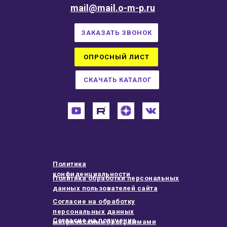
mail@mail.o-m-p.ru
ЗАКАЗАТЬ ЗВОНОК
ОПРОСНЫЙ ЛИСТ
СКАЧАТЬ КАТАЛОГ
Политика
конфиденциальности
Политика обработки персональных
данных пользователей сайта
Согласие на обработку
персональных данных
Согласие на получение
метрическими программами