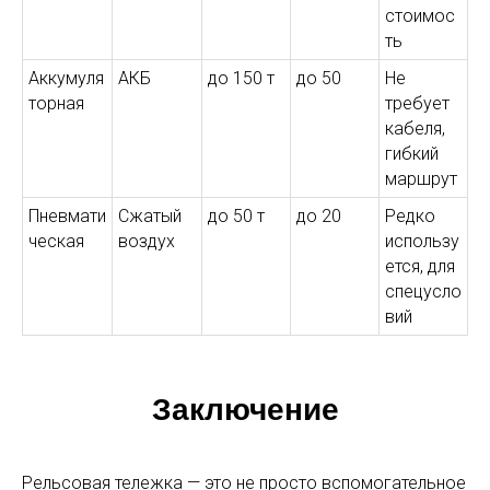
стоимос
ть
Аккумуля
АКБ
до 150 т
до 50
Не
торная
требует
кабеля,
гибкий
маршрут
Пневмати
Сжатый
до 50 т
до 20
Редко
ческая
воздух
использу
ется, для
спецусло
вий
Заключение
Рельсовая тележка — это не просто вспомогательное