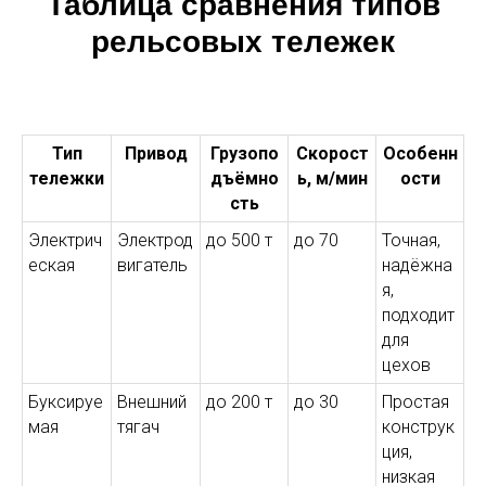
Таблица сравнения типов
рельсовых тележек
Тип
Привод
Грузопо
Скорост
Особенн
тележки
дъёмно
ь, м/мин
ости
сть
Электрич
Электрод
до 500 т
до 70
Точная,
еская
вигатель
надёжна
я,
подходит
для
цехов
Буксируе
Внешний
до 200 т
до 30
Простая
мая
тягач
конструк
ция,
низкая