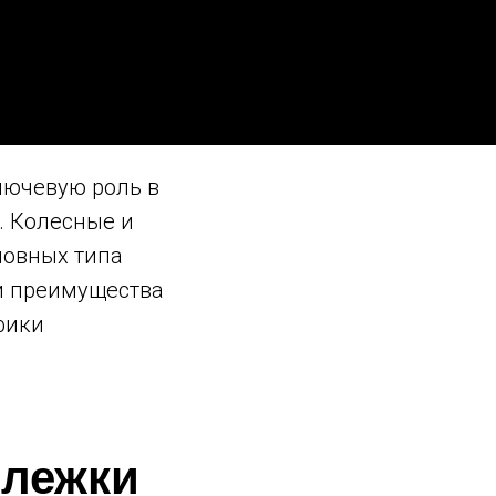
лючевую роль в
. Колесные и
новных типа
ои преимущества
фики
ележки