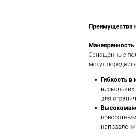
Преимущества 
Маневренность
Оснащенные пол
могут передвига
Гибкость в 
нескольких 
для огранич
Высокомане
поворотным
направление