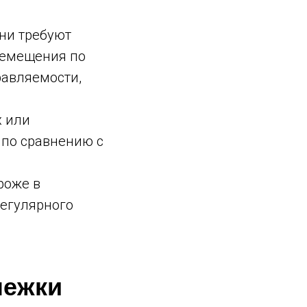
ни требуют
ремещения по
равляемости,
 или
 по сравнению с
роже в
регулярного
лежки