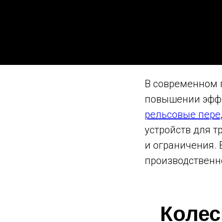
В современном 
повышении эффе
рельсовые пере
устройств для 
и ограничения.
производственно
Колес