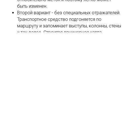
быть изменен.
Второй вариант - без специальных отражателей.
Транспортное средство подгоняется по
маршруту и запоминает выступы, колонны, стены
и так далее. Строится двухмерная карта
помещения, соответственно, маршрут
привязывается к этой карте помещения и легко
может быть изменен.
При оборудовании существующих производств
высокоманёвренными AGV тележками необходимо
учитывать состояние полов. Если это не ровные
наливные полы, то потребуется применение подвески
для компенсации неровностей пола. При этом корпус
agv тележки может наклоняться и , соответственно,
меняется 2D карта которую считывают лидары, что
влечёт за собой более сложную математику и более
мощные вычислительные компьютеры на борту.
Почитайте про
особенности наших мобильных