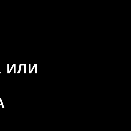
 ИЛИ
А
?