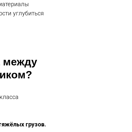
 материалы
ости углубиться
а между
чиком?
 класса
тяжёлых грузов.