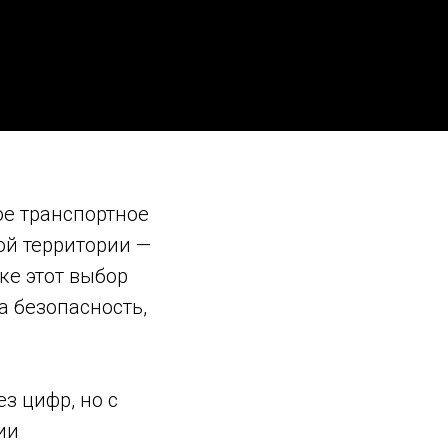
ое транспортное
ой территории —
ке этот выбор
а безопасность,
з цифр, но с
ии