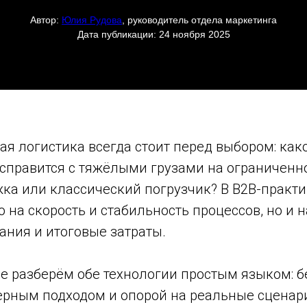
Автор:
Юлия Рудова
, руководитель отдела маркетинга
Дата публикации: 24 ноября 2025
я логистика всегда стоит перед выбором: как
 справится с тяжёлыми грузами на ограниченн
ка или классический погрузчик? В B2B-практи
о на скорость и стабильность процессов, но и н
ания и итоговые затраты.
е разберём обе технологии простым языком: бе
ерным подходом и опорой на реальные сценар