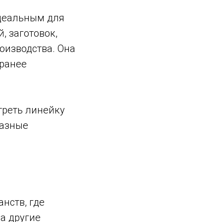
идеальным для
 заготовок,
оизводства. Она
аранее
треть линейку
разные
нств, где
а другие