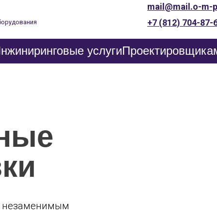
mail@mail.o-m-p
+7 (812) 704-87-
борудования
нжиниринговые услуги
Проектировщика
ные
вки
я незаменимым