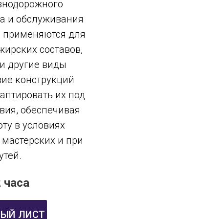
знодорожного
а и обслуживания
а применяются для
жирских составов,
и другие виды
зие конструкций
аптировать их под
вия, обеспечивая
ту в условиях
мастерских и при
утей.
 часа
ЫЙ ЛИСТ