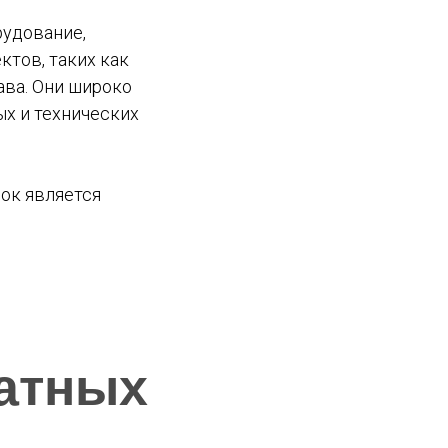
рудование,
ктов, таких как
ава. Они широко
х и технических
ок является
атных