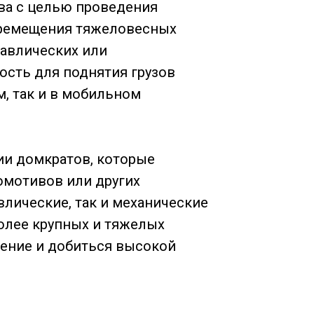
ва с целью проведения
перемещения тяжеловесных
равлических или
сть для поднятия грузов
м, так и в мобильном
ии домкратов, которые
омотивов или других
влические, так и механические
более крупных и тяжелых
ление и добиться высокой