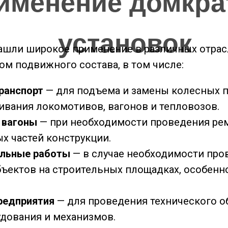
именение домкра
установок
шли широкое применение в различных отрасл
м подвижного состава, в том числе:
ранспорт
— для подъема и замены колесных п
ивания локомотивов, вагонов и тепловозов.
 вагоны
— при необходимости проведения рем
х частей конструкции.
ельные работы
— в случае необходимости про
ъектов на строительных площадках, особенн
редприятия
— для проведения технического о
дования и механизмов.