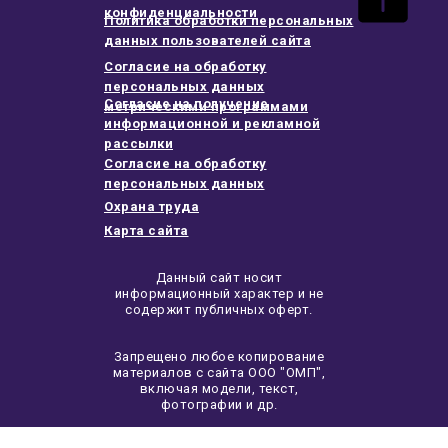
конфиденциальности
Политика обработки персональных
данных пользователей сайта
Согласие на обработку
персональных данных
Согласие на получение
метрическими программами
информационной и рекламной
рассылки
Согласие на обработку
персональных данных
Охрана труда
Карта сайта
Данный сайт носит
информационный характер и не
содержит публичных оферт.
Запрещено любое копирование
материалов с сайта ООО "ОМП",
включая модели, текст,
фотографии и др.
© 2009 - 2026 ЗАВОД ОМП: