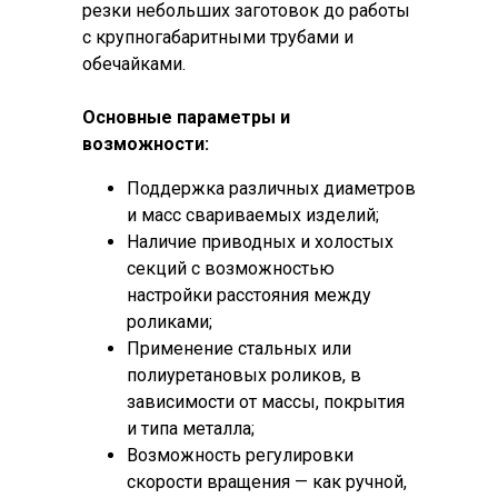
резки небольших заготовок до работы
системами ЧПУ, шкафами
с крупногабаритными трубами и
управления и позиционерами.
обечайками.
Сварочный вращатель для труб
Основные параметры и
адаптированы под задачи механизации
возможности:
установок для сварки и резки,
соответствует требованиям
Поддержка различных диаметров
промышленной безопасности и
и масс свариваемых изделий;
позволяет решать нестандартные
Наличие приводных и холостых
производственные задачи в рамках
секций с возможностью
индивидуальных проектов.
настройки расстояния между
Благодаря широкому выбору моделей
роликами;
и технической гибкости, роликовый
Применение стальных или
сварочный вращатель ОМП легко
полиуретановых роликов, в
интегрируются в состав сварочных
зависимости от массы, покрытия
станков, позиционеров и другой
и типа металла;
технологической оснастки
. Это
Возможность регулировки
позволяет автоматизировать работу с
скорости вращения — как ручной,
различными деталями и