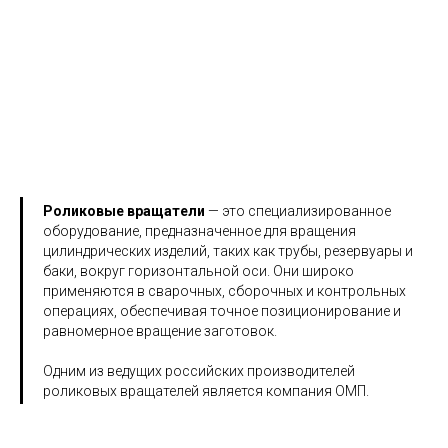
 роликовых вращателей, устойчивость к перегрузкам и су
Роликовые вращатели
— это специализированное
оборудование, предназначенное для вращения
цилиндрических изделий, таких как трубы, резервуары и
баки, вокруг горизонтальной оси. Они широко
применяются в сварочных, сборочных и контрольных
до 100 т
до 50 м/мин
операциях, обеспечивая точное позиционирование и
равномерное вращение заготовок.
ГРУЗОПОДЪЕМНОСТЬ
СКОРОСТЬ
Одним из ведущих российских производителей
роликовых вращателей является компания ОМП.
от - 40 до + 40
AGV