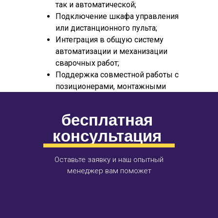
так и автоматической;
металлоконструкциями, оптимизируя
Подключение шкафа управления
обработку изделий на всех этапах.
или дистанционного пульта;
Интеграция в общую систему
автоматизации и механизации
сварочных работ;
Поддержка совместной работы с
позиционерами, монтажными
столами, сварочными
источниками различного типа
бесплатная
(включая MIG/MAG, TIG,
консультация
аргонодуговую сварку).
Наши сварочные вращатели входят в
Оставьте заявку и наш опытный
состав комплексных решений вместе
менеджер вам поможет
со сварочными станками, колоннами,
тележками
и другими
промышленными устройствами. Вся
продукция доступна к заказу и