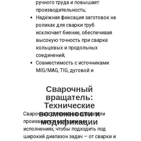
ручного труда и повышает
производительность;
Надёжная фиксация заготовок на
роликах для сварки труб
исключает биение, обеспечивая
высокую точность при сварке
кольцевых и продольных
соединений;
Совместимость с источниками
MIG/MAG, TIG, дуговой и
аргонодуговой сварки, в том
числе в составе комплексных
Сварочный
сварочных постов;
вращатель:
Возможность применения
Технические
приводных и холостых секций в
возможности и
Сварочные роликовые вращатели
зависимости от массы и
модификации
производятся в различных
геометрии изделия;
исполнениях, чтобы подходить под
Поддержка дистанционного
широкий диапазон задач — от сварки и
управления и интеграции с