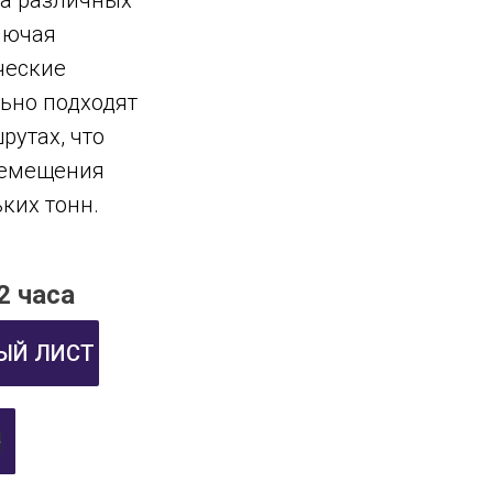
на различных
лючая
ческие
ьно подходят
рутах, что
ремещения
ких тонн.
2 часа
ЫЙ ЛИСТ