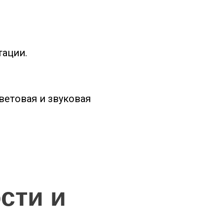
​
ации.​
ветовая и звуковая
сти и