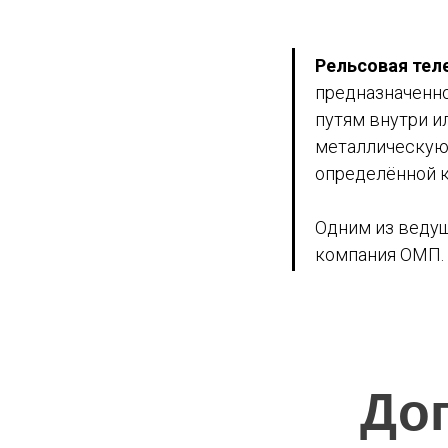
Рельсовая тел
предназначенно
путям внутри и
металлическую 
определённой к
Одним из ведущ
компания ОМП.
До