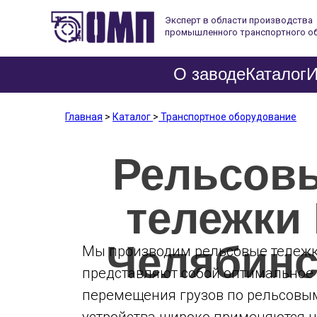
Эксперт в области производства
промышленного транспортного о
О заводе
Каталог
И
Главная
>
Каталог
>
Транспортное оборудование
Рельсов
тележки
Челябинс
Мы производим рельсовые тележк
представляют собой оптимальное
перемещения грузов по рельсовым