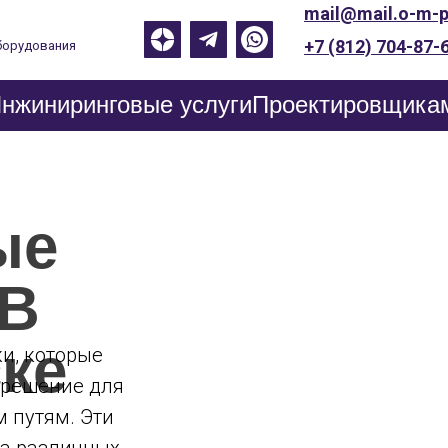
mail@mail.o-m-p
+7 (812) 704-87-
борудования
нжиниринговые услуги
Проектировщика
ые
 В
ке
и, которые
 решение для
 путям. Эти